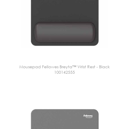
Mousepad Fellowes Breyta™ Wrist Rest - Black
100142555