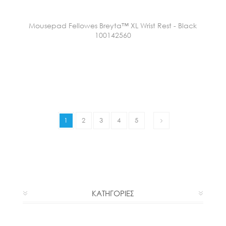
Mousepad Fellowes Breyta™ XL Wrist Rest - Black
100142560
1
2
3
4
5
ΚΑΤΗΓΟΡΙΕΣ