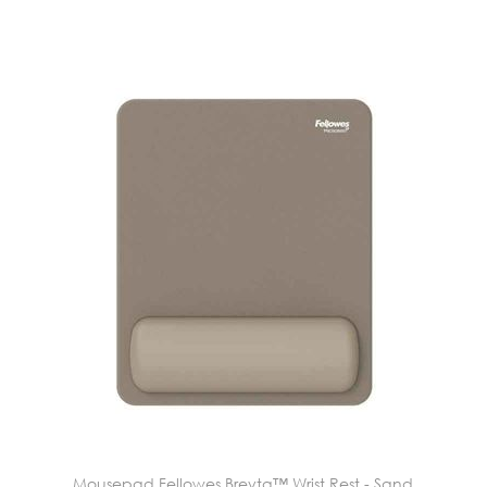
Mousepad Fellowes Breyta™ Wrist Rest - Sand