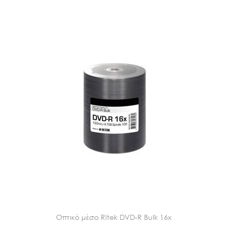
Οπτικό μέσο Ritek DVD-R Bulk 16x