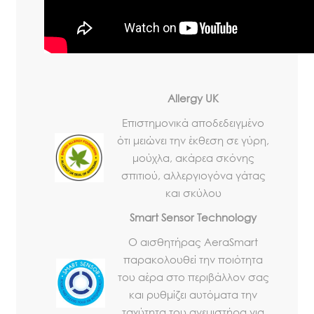
Allergy UK
Eπιστημονικά αποδεδειγμένο
ότι μειώνει την έκθεση σε γύρη,
μούχλα, ακάρεα σκόνης
σπιτιού, αλλεργιογόνα γάτας
και σκύλου
Smart Sensor Technology
Ο αισθητήρας AeraSmart
παρακολουθεί την ποιότητα
του αέρα στο περιβάλλον σας
και ρυθμίζει αυτόματα την
ταχύτητα του ανεμιστήρα για