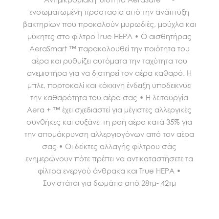
ενσωματωμένη προστασία από την ανάπτυξη
βακτηρίων που προκαλούν μυρωδιές, μούχλα και
μύκητες στο φίλτρο True HEPA • Ο αισθητήρας
AeraSmart ™ παρακολουθεί την ποιότητα του
αέρα και ρυθμίζει αυτόματα την ταχύτητα του
ανεμιστήρα για να διατηρεί τον αέρα καθαρό. Η
μπλε, πορτοκαλί και κόκκινη ένδειξη υποδεικνύει
την καθαρότητα του αέρα σας • Η λειτουργία
Aera + ™ έχει σχεδιαστεί για μέγιστες αλλεργικές
συνθήκες και αυξάνει τη ροή αέρα κατά 35% για
την απομάκρυνση αλλεργιογόνων από τον αέρα
σας • Οι δείκτες αλλαγής φίλτρου σάς
ενημερώνουν πότε πρέπει να αντικαταστήσετε τα
φίλτρα ενεργού άνθρακα και True HEPA •
Συνιστάται για δωμάτια από 28τμ- 42τμ