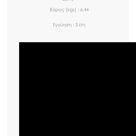
Βάρος (kgs) : 6.44
Εγγύηση : 3 έτη