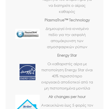
να διατηρείτε ο αέρας
καθαρός
PlasmaTrue™ Technology
Δημιουργεί ένα ιονισμένο
πεδίο για την ασφαλή
απομάκρυνση των
ατμοσφαιρικών ρύπων
Energy Star
Οι καθαριστές αέρα με
πιστοποίηση Energy Star είναι
40% περισσότερο
ενεργειακά αποδοτικοί από τα
μη πιστοποιημένα μοντέλα
Air changes per hour
Ανακυκλώνει έως 5 φορές τον