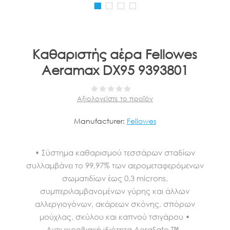
Καθαριστής αέρα Fellowes
Aeramax DX95 9393801
Αξιολογείστε το προϊόν
Manufacturer:
Fellowes
• Σύστημα καθαρισμού τεσσάρων σταδίων
συλλαμβάνει το 99,97% των αερομεταφερόμενων
σωματιδίων έως 0,3 microns,
συμπεριλαμβανομένων γύρης και άλλων
αλλεργιογόνων, ακάρεων σκόνης, σπόρων
μούχλας, σκύλου και καπνού τσιγάρου •
Αντιμικροβιακή ιδιότητα AeraSafe ™ -