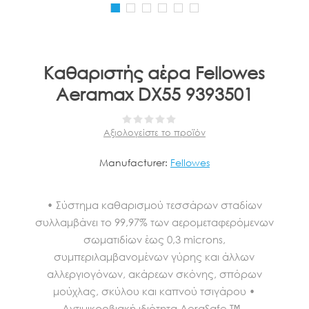
Καθαριστής αέρα Fellowes
Aeramax DX55 9393501
Αξιολογείστε το προϊόν
Manufacturer:
Fellowes
• Σύστημα καθαρισμού τεσσάρων σταδίων
συλλαμβάνει το 99,97% των αερομεταφερόμενων
σωματιδίων έως 0,3 microns,
συμπεριλαμβανομένων γύρης και άλλων
αλλεργιογόνων, ακάρεων σκόνης, σπόρων
μούχλας, σκύλου και καπνού τσιγάρου •
Αντιμικροβιακή ιδιότητα AeraSafe ™ -