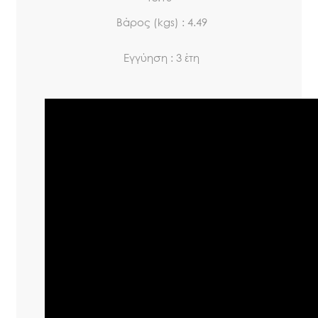
Βάρος (kgs) : 4.49
Εγγύηση : 3 έτη