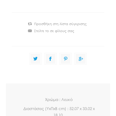
Xρώμα : Λευκό
Διαστάσεις (ΥxΠxΒ cm) : 52.07 x 33.02 x
18.10