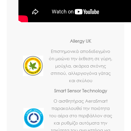
Allergy UK
Eπιστημονικά αποδεδειγμένο
ότι μειώνει την έκθεση σε γύρη,
μούχλα, ακάρεα σκόνης
σπιτιού, αλλεργιογόνα γάτας
και σκύλου
Smart Sensor Technology
Ο αισθητήρας AeraSmart
παρακολουθεί την ποιότητα
του αέρα στο περιβάλλον σας
και ρυθμίζει αυτόματα την
ταχύτητα του ανεμιστήρα για