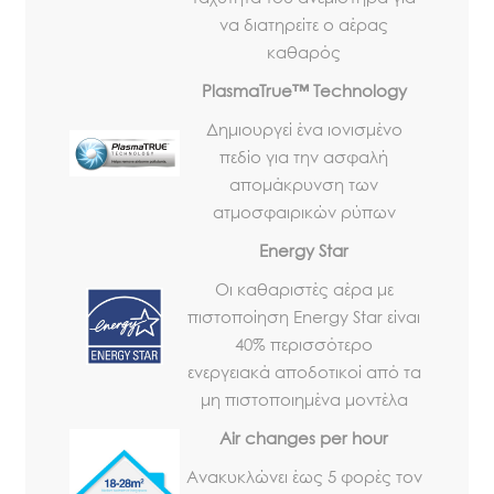
να διατηρείτε ο αέρας
καθαρός
PlasmaTrue™ Technology
Δημιουργεί ένα ιονισμένο
πεδίο για την ασφαλή
απομάκρυνση των
ατμοσφαιρικών ρύπων
Energy Star
Οι καθαριστές αέρα με
πιστοποίηση Energy Star είναι
40% περισσότερο
ενεργειακά αποδοτικοί από τα
μη πιστοποιημένα μοντέλα
Air changes per hour
Ανακυκλώνει έως 5 φορές τον