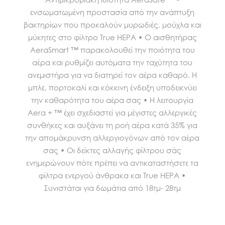
ενσωματωμένη προστασία από την ανάπτυξη
βακτηρίων που προκαλούν μυρωδιές, μούχλα και
μύκητες στο φίλτρο True HEPA • Ο αισθητήρας
AeraSmart ™ παρακολουθεί την ποιότητα του
αέρα και ρυθμίζει αυτόματα την ταχύτητα του
ανεμιστήρα για να διατηρεί τον αέρα καθαρό. Η
μπλε, πορτοκαλί και κόκκινη ένδειξη υποδεικνύει
την καθαρότητα του αέρα σας • Η λειτουργία
Aera + ™ έχει σχεδιαστεί για μέγιστες αλλεργικές
συνθήκες και αυξάνει τη ροή αέρα κατά 35% για
την απομάκρυνση αλλεργιογόνων από τον αέρα
σας • Οι δείκτες αλλαγής φίλτρου σάς
ενημερώνουν πότε πρέπει να αντικαταστήσετε τα
φίλτρα ενεργού άνθρακα και True HEPA •
Συνιστάται για δωμάτια από 18τμ- 28τμ