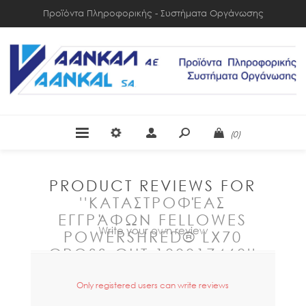
Προϊόντα Πληροφορικής - Συστήματα Οργάνωσης
(0)
PRODUCT REVIEWS FOR
ΚΑΤΑΣΤΡΟΦΈΑΣ
ΕΓΓΡΆΦΩΝ FELLOWES
Write your own review
POWERSHRED® LX70
CROSS-CUT 100017468
Only registered users can write reviews