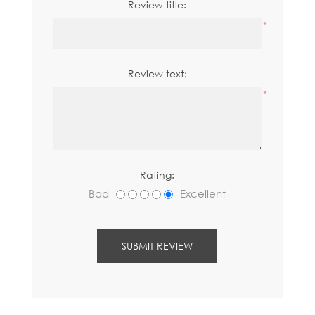
Review title:
*
Review text:
*
Rating:
Bad
Excellent