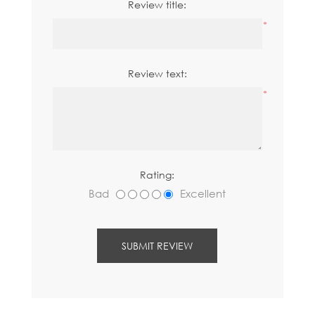
Review title:
*
Review text:
*
Rating:
Bad
Excellent