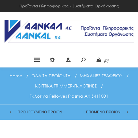
Προϊόντα Πληροφορικής - Συστήματα Οργάνωσης
(0)
Home
/
ΟΛΑ ΤΑ ΠΡΟΪΟΝΤΑ
/
ΜΗΧΑΝΕΣ ΓΡΑΦΕΙΟΥ
/
ΚΟΠΤΙΚΑ TRIMMER-ΓΚΙΛΟΤΙΝΕΣ
/
Γκιλοτίνα Fellowes Plasma A4 5411001
ΠΡΟΗΓΟΥΜΕΝΟ ΠΡΟΪΟΝ
ΕΠΟΜΕΝΟ ΠΡΟΪΟΝ