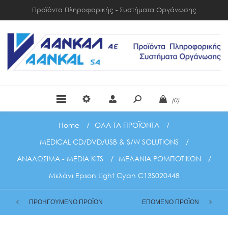
Προϊόντα Πληροφορικής - Συστήματα Οργάνωσης
(0)
Home
/
ΟΛΑ ΤΑ ΠΡΟΪΟΝΤΑ
/
MEDICAL CD/DVD/USB & S/W SOLUTIONS
/
ΑΝΑΛΩΣΙΜΑ - MEDIA KITS
/
ΜΕΛΑΝΙΑ ΡΟΜΠΟΤΙΚΩΝ
/
Μελάνι Epson Light Cyan C13S020448
ΠΡΟΗΓΟΥΜΕΝΟ ΠΡΟΪΟΝ
ΕΠΟΜΕΝΟ ΠΡΟΪΟΝ