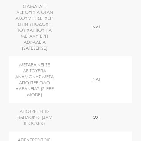
ΣΤΑΜΑΤΑ Η
ΛΕΙΤΟΥΡΓΙΑ ΟΤΑΝ
ΑΚΟΥΜΠΗΣΕΙ ΧΕΡΙ
ΣΤΗΝ ΥΠΟΔΟΧΗ
NAI
ΤΟΥ ΧΑΡΤΙΟΥ ΓΙΑ
ΜΕΓΑΛΥΤΕΡΗ
ΑΣΦΑΛΕΙΑ
(SAFESENSE)
ΜΕΤΑΒΑΙΝΕΙ ΣΕ
ΛΕΙΤΟΥΡΓΙΑ
ΑΝΑΜΟΝΗΣ ΜΕΤΑ
NAI
ΑΠΟ ΠΕΡΙΟΔΟ
ΑΔΡΑΝΕΙΑΣ (SLEEP
MODE)
ΑΠΟΤΡΕΠΕΙ ΤΙΣ
ΕΜΠΛΟΚΕΣ (JAM
OXI
BLOCKER)
ΑΠΕΝΕΡΓΟΠΟΙΕΙ