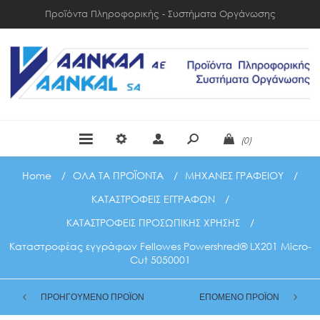
Προϊόντα Πληροφορικής - Συστήματα Οργάνωσης
(0)
Home
/
ΟΛΑ ΤΑ ΠΡΟΪΟΝΤΑ
/
ΜΗΧΑΝΕΣ ΓΡΑΦΕΙΟΥ
/
ΚΑΤΑΣΤΡΟΦΕΙΣ ΕΓΓΡΑΦΩΝ
/
ΚΑΤΑΣΤΡΟΦΕΙΣ ΠΡΟΣΩΠΙΚΗΣ ΧΡΗΣΗΣ
/
Καταστροφέας εγγράφων Fellowes Powershred® LX201 Micro-
Cut 5050001
ΠΡΟΗΓΟΥΜΕΝΟ ΠΡΟΪΟΝ
ΕΠΟΜΕΝΟ ΠΡΟΪΟΝ