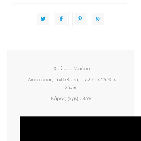
Xρώμα : Μαύρο
Διαστάσεις (ΥxΠxΒ cm) : 52.71 x 25.40 x
35.56
Βάρος (kgs) : 8.98