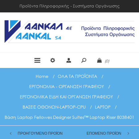
Προϊόντα Πληροφορικής - Συστήματα Οργάνωσης
(0)
Home
/
ΟΛΑ ΤΑ ΠΡΟΪΟΝΤΑ
/
ΕΡΓΟΝΟΜΙΑ - ΟΡΓΑΝΩΣΗ ΓΡΑΦΕΙΟΥ
/
ΕΡΓΟΝΟΜΙΚΑ ΕΙΔΗ ΚΑΙ ΟΡΓΑΝΩΣΗ ΓΡΑΦΕΙΟΥ
/
ΒΑΣΕΙΣ ΟΘΟΝΩΝ-LAPTOP-CPU
/
LAPTOP
/
Βάση Laptop Fellowes Designer Suites™ Laptop Riser 8038401
ΠΡΟΗΓΟΥΜΕΝΟ ΠΡΟΪΟΝ
ΕΠΟΜΕΝΟ ΠΡΟΪΟΝ